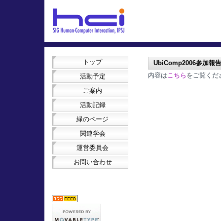
トップ
UbiComp2006参加報
内容は
こちら
をご覧くだ
活動予定
ご案内
活動記録
緑のページ
関連学会
運営委員会
お問い合わせ