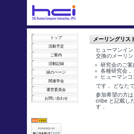
トップ
メーリングリス
活動予定
ヒューマンイン
ご案内
交換のメーリン
活動記録
研究会のご案
各種研究会，
緑のページ
ヒューマンコ
関連学会
です． どなた
運営委員会
参加希望の方
お問い合わせ
cribe
と記載し
す．